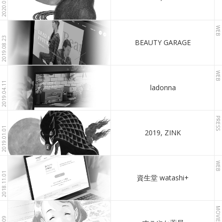
2020.01.01
WEB
2019.08.23
BEAUTY GARAGE
WEB
2019.04.11
ladonna
PRESS
2019.01.01
2019, ZINK
WEB
2018.11.01
資生堂 watashi+
MOVIE