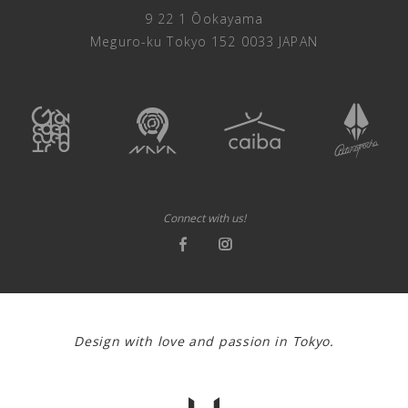
9 22 1 Ōokayama
Meguro-ku Tokyo 152 0033 JAPAN
Connect with us!
From Tokyo a?^dNLo!oywS!?
#H!GF~jcUSnP!QRFP$Q!@rkh&K_WDpy