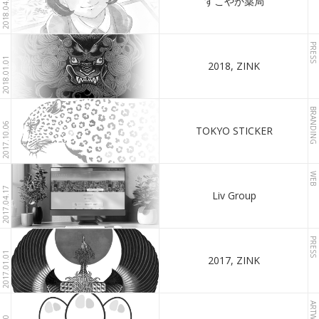
2018.04.09
すこやか薬局
PRESS
2018.01.01
2018, ZINK
BRANDING
2017.10.06
TOKYO STICKER
WEB
2017.04.17
Liv Group
PRESS
2017.01.01
2017, ZINK
ARTWORK