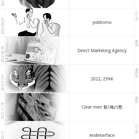
CI / VI
2022.09.03
yokitomo
WEB
2022.06.20
Direct Marketing Agency
PRESS
2022.01.01
2022, ZINK
WEB
2021.11.18
Clear men 魁！俺の塾
CI / VI
Andinterface