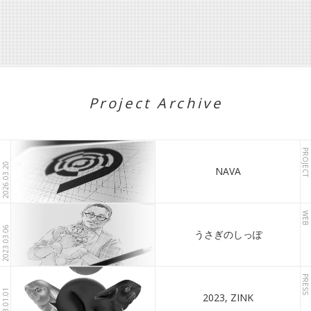
Project Archive
PROJECT
2026.03.20
NAVA
WEB
2023.03.06
うさぎのしっぽ
PRESS
2023.01.01
2023, ZINK